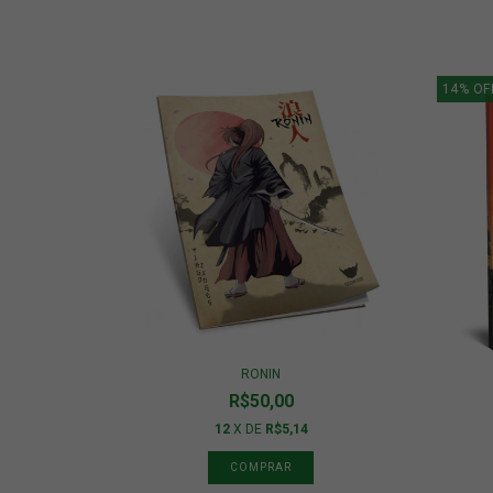
14
%
OF
RONIN
R$50,00
12
X DE
R$5,14