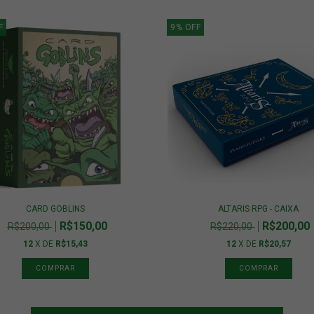
F
9
%
OFF
CARD GOBLINS
ALTARIS RPG - CAIXA
R$150,00
R$200,00
R$200,00
R$220,00
12
X DE
R$15,43
12
X DE
R$20,57