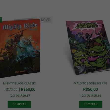
NOVO
F
MIGHTY BLADE CLASSIC
MALDITOS GOBLINS RPG
R$60,00
R$50,00
R$70,00
12
X DE
R$6,17
12
X DE
R$5,14