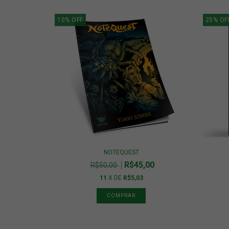
10
%
OFF
25
%
OF
NOTEQUEST
R$45,00
R$50,00
11
X DE
R$5,03